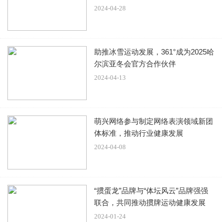
据悉，孙思瀚的妻子名叫刘茜，是一名模特。她外形出众，
2024-04-28
气质卓然，精致貌美的模样让人移不开眼。二人站在一起格
外般配，结婚多年感情也一直甜如蜜。
助推冰雪运动发展，361°成为2025哈
尔滨亚冬会官方合作伙伴
2024-04-13
他的女儿孙禾也遗传了父母的高颜值，手长脚长，个子已长
到了一米八，样貌更是不输明星。据了解，她也有意往娱乐
圈发展。
萌兴网络参与制定网络表演领域新团
体标准，推动行业健康发展
一家人之所以选择在美国生活也是有原因的，很多年前，孙
2024-04-08
思瀚的父母便在美国生活，自从父亲去世后，孙思瀚不忍母
亲独自生活，便放弃了国内的事业，来到了美国。
“掼蛋龙”品牌与“体坛风云”品牌强强
联合，共同推动掼牌运动健康发展
据悉，孙思瀚的母亲是一位艺术家，一直到现在还在坚持出
2024-01-24