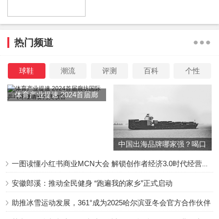
书作画，这些年，也积累了不少财富。一家人如今定居在美
国一个大豪宅里，别提多惬意了。
热门频道
不过因为孙思瀚经常秀国外生活，很多国内的影迷也对他颇
球鞋
潮流
评测
百科
个性
有微词，大家觉得他们一家有所成就应该回报祖国，而不是
定居他国。
体育产业提速 2024首届廊
坊国际乒乓球邀请赛完美收
官
不管怎么说，这都是各人选择，希望他远在异国却仍有一颗
中国出海品牌哪家强？喝口
爱国心！
冬季的鸡汤告诉你……
一图读懂小红书商业MCN大会 解锁创作者经济3.0时代经营新增量
#孙思瀚一家人#、#美国生活#、#妻女#
安徽郎溪：推动全民健身 “跑遍我的家乡”正式启动
作者：栗子
助推冰雪运动发展，361°成为2025哈尔滨亚冬会官方合作伙伴
责编：樱桃