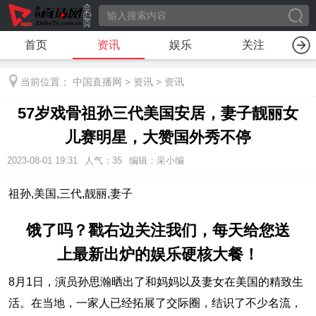
首页
资讯
娱乐
关注
当前位置：
中国直播网
>
资讯
>
资讯
57岁戏骨祖孙三代美国安居，妻子靓丽女
儿赛明星，大赞国外秀不停
2023-08-01 19:31
人气：
35
编辑：采小编
祖孙,美国,三代,靓丽,妻子
饿了吗？戳右边关注我们，每天给您送
上最新出炉的娱乐硬核大餐！
8月1日，演员孙思瀚晒出了和妈妈以及妻女在美国的精致生
活。在当地，一家人已经拓展了交际圈，结识了不少名流，