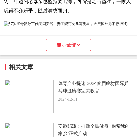
钓，年迈的老母亲也坚持要出海，可谓是老当益壮，一家人
玩得不亦乐乎，随后满载而归。
到了饭点后，一行人来到当地一家几十年的老店就餐，每个
显示全部
人脸上都洋溢着幸福的笑容。孙思瀚也不禁感慨道：“只要是
通过自己奋斗得来的，就可以去尽情享受自己的生活。”
相关文章
在美国生活的这段时间，一家人都没闲着。他们又去了百老
体育产业提速 2024首届廊坊国际乒
乓球邀请赛完美收官
汇看音乐剧，还去了美国哈佛大学参观和波士顿博物馆。
2024-12-31
孙思瀚一路走走停停，对当地的人文风景赞叹不已，也敬佩
安徽郎溪：推动全民健身 “跑遍我的
于外国人的创造力和想象力。
家乡”正式启动