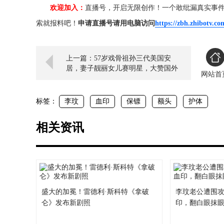
欢迎加入：
直播号，开启无限创作！一个敢纰漏真实事
索就报料吧！
申请直播号请用电脑访问
https://zbh.zhibotv.co
上一篇：57岁戏骨祖孙三代美国安
居，妻子靓丽女儿赛明星，大赞国外
网站首
秀不停
标签：
李玟
血印
保镖
额头
护体
相关资讯
盛大的加冕！雷德利·斯科特《拿破
李玟老公遭围
仑》发布新剧照
印，翻白眼抹眼