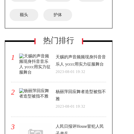
额头
护体
热门排行
1
天赐的声音频频现身抖音音
乐人 ycccc用实力征服舞台
2023-08-01 19:32
2
杨丽萍回应舞者造型被指不
雅
2023-08-01 19:32
3
人民日报评House冒犯人民
子弟兵