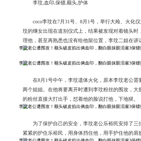
李玟,血印,保镖,额头,护体
coco李玟在7月31号、8月1号，举行大殓、
玟的继女出现在道别仪式上，结果被发现对着镜头时
理他，甚至再熟悉也没有给他留位置，李玟二姐在讲
在8月1号中午，李玟遗体火化，原本李玟老公
两个姐姐。在他将要离开时遭到李玟粉丝的围攻，大批
的粉丝直接大打出手，怼着他的脸说打他，下地狱。
为了保护自己的安全，李玟老公乐裕民安排了三
紧紧的护住乐裕民，用身体挡住他，用手护住他的肩