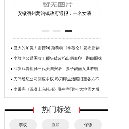
安徽宿州蒿沟镇政府通报：一名女演
员表演空中节目时意外坠亡
盛大的加冕！雷德利·斯科特《拿破仑》发布新剧
照
李玟老公遭围攻！额头破皮掐出俩血印，翻白眼抹
眼泪雇3保镖护体
57岁戏骨祖孙三代美国安居，妻子靓丽女儿赛明
星，大赞国外秀不停
刀郎经纪公司回应争议 称刀郎生活照旧望各方不
要打扰
李秉宪《混凝土乌托邦》曝中字预告 大地震之后
的首尔展开末日生存
热门标签
李玟
血印
保镖