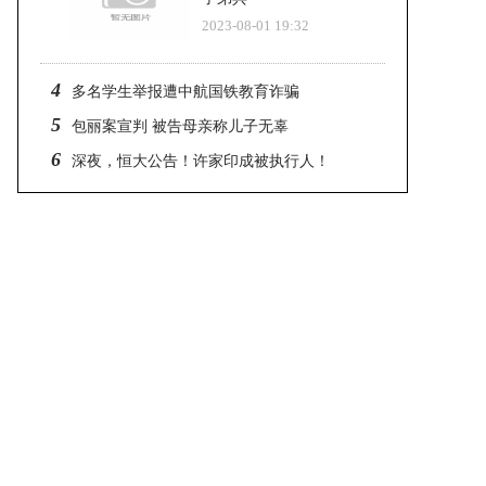
2023-08-01 19:32
4
多名学生举报遭中航国铁教育诈骗
5
包丽案宣判 被告母亲称儿子无辜
6
深夜，恒大公告！许家印成被执行人！