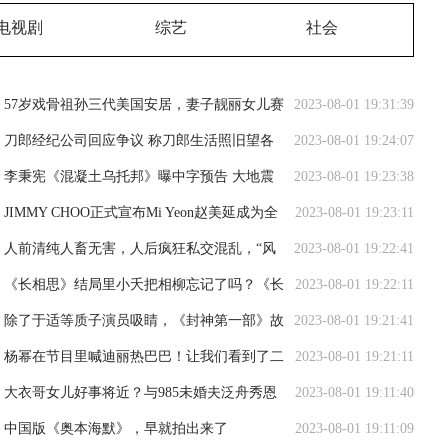
电视剧
综艺
社会
57岁戏骨祖孙三代美国安居，妻子靓丽女儿赛
2023-08-01 19:31:39
明星，大赞国外秀不停
刀郎经纪公司回应争议 称刀郎生活照旧望各
2023-08-01 19:24:07
方不要打扰
李秉宪《混凝土乌托邦》曝中字预告 大地震
2023-08-01 19:23:38
之后的首尔展开末日生存
JIMMY CHOO正式宣布Mi Yeon赵美延成为全
2023-08-01 19:23:11
球品牌形象代言人
人前清纯人畜无害，人后疯狂私交混乱，“风
2023-08-01 19:22:41
流甜心”唐嫣现形记
《长相思》结局里小夭把相柳忘记了吗？《长
2023-08-01 19:22:11
相思》小夭喜不喜欢相柳？
除了于适等质子演员吸睛，《封神第一部》故
2023-08-01 19:21:41
事内核也很强
杨幂在节目里喊迪丽热巴巴！让我们看到了二
2023-08-01 19:21:11
人之间的真诚和亲密
大衣哥女儿好事将近？与985未婚夫泛舟秀恩
2023-08-01 19:11:40
爱，男方被传携爹入赘
中国版《奥本海默》，早就拍出来了
2023-08-01 19:11:09