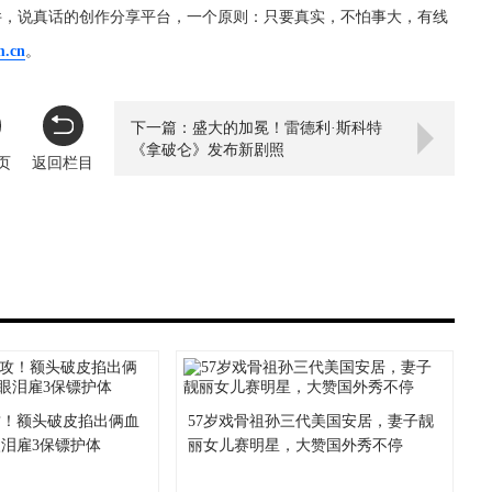
件，说真话的创作分享平台，一个原则：只要真实，不怕事大，有线
m.cn
。
下一篇：盛大的加冕！雷德利·斯科特
《拿破仑》发布新剧照
页
返回栏目
攻！额头破皮掐出俩血
57岁戏骨祖孙三代美国安居，妻子靓
泪雇3保镖护体
丽女儿赛明星，大赞国外秀不停