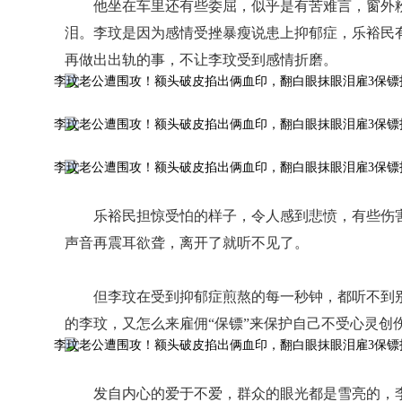
他坐在车里还有些委屈，似乎是有苦难言，窗外
泪。李玟是因为感情受挫暴瘦说患上抑郁症，乐裕民
再做出出轨的事，不让李玟受到感情折磨。
乐裕民担惊受怕的样子，令人感到悲愤，有些伤
声音再震耳欲聋，离开了就听不见了。
但李玟在受到抑郁症煎熬的每一秒钟，都听不到
的李玟，又怎么来雇佣“保镖”来保护自己不受心灵创
发自内心的爱于不爱，群众的眼光都是雪亮的，