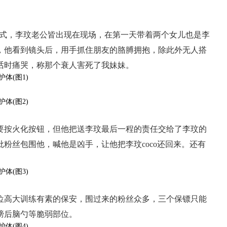
火化仪式，李玟老公皆出现在现场，在第一天带着两个女儿也是李
，他看到镜头后，用手抓住朋友的胳膊拥抱，除此外无人搭
话时痛哭，称那个衰人害死了我妹妹。
需要按火化按钮，但他把送李玟最后一程的责任交给了李玟的
粉丝包围他，喊他是凶手，让他把李玟coco还回来。还有
位高大训练有素的保安，围过来的粉丝众多，三个保镖只能
膀后脑勺等脆弱部位。