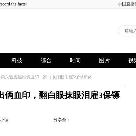
 the facts!
中国直播
科技
综合
时间
图片
视
额头破皮掐出俩血印，翻白眼抹眼泪雇3保镖护体
出俩血印，翻白眼抹眼泪雇3保镖
小编
分享至：