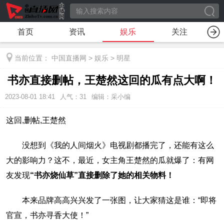
首页
资讯
娱乐
关注
当前位置：
中国直播网
>
娱乐
>
明星
书亦直接删帖，王楚然这回的瓜有点大啊！
2023-08-01 18:41
人气：
31
编辑：采小编
这回,删帖,王楚然
没想到《我的人间烟火》电视剧都播完了，还能有这么
大的影响力？这不，最近，女主角王楚然的瓜就爆了：有网
友发现
“书亦烧仙草”直接删除了她的相关物料！
本来品牌高高兴兴发了一张图，让大家猜这是谁：“即将
官宣，书亦寻香大使！”