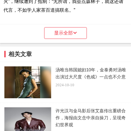
火”，继续遭到了抵制：“无所谓，我会点森林子，就这还请
代言，不如学人家茶百道搞联名。”
显示全部
图源：小红书评论
相关文章
觉得书亦烧仙草简直是“大脑空空”，与其花这么多钱请
汤唯当韩国媳妇10年，金泰勇对汤唯
明星拍照片，不如给消费者多发点优惠券！
出演过大尺度《色戒》一点也不介意
2024-10-10
图源：微博
许光汉与金马影后张艾嘉传出重磅合
作，海报由文念中亲自操刀，呈现奇
更夸张的是，王楚然除了书亦烧仙草的商务被狙没了，
幻世界观
雅萌、朗姿、瑞幸也都陆续删除或隐藏了她的相关内容。