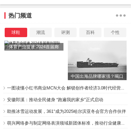
能飞升，不爆也无所谓，反正还有下一个，
而大众的出发
点，则是自己的感受。
热门频道
球鞋
潮流
评测
百科
个性
体育产业提速 2024首届廊
对演员：
“因为一部剧被人喜欢，那我不能因为一部剧讨
坊国际乒乓球邀请赛完美收
厌一个人吗？”
演员最重要的就是筛选剧本和创作角色的能
官
力，演反派出彩的演员也很多，但王楚然在剧里顶着一个正
中国出海品牌哪家强？喝口
面的形象去做割裂的事情，再加上演技还跟不上，这个角色
冬季的鸡汤告诉你……
就变成了大家口中的“恋爱脑”、“白眼狼”，被吐槽也在意料之
一图读懂小红书商业MCN大会 解锁创作者经济3.0时代经营新增量
中。
安徽郎溪：推动全民健身 “跑遍我的家乡”正式启动
助推冰雪运动发展，361°成为2025哈尔滨亚冬会官方合作伙伴
萌兴网络参与制定网络表演领域新团体标准，推动行业健康发展