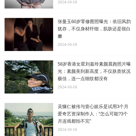
2024-10-10
张曼玉60岁零修图照曝光：依旧风韵
犹存，不仅身材纤细，肌肤还是很白
嫩
图源：雅萌小红书甚至瑞幸直播间还特意出来撇清关
2024-10-10
系，表示：“我们加的不是粥，是椰浆，没有跟她合作啊，朋
友们！”
58岁香港女星刘嘉玲素颜晨跑照片曝
光：素颜美到新高度，不仅肤质状况
极佳，连一点细纹都没有
2024-10-10
图源：瑞幸直播间在这场来势汹汹的舆论风暴中，首当
其冲的是王楚然，紧接着就是书亦烧仙草。有粉丝委屈：“她
吴慷仁被传与壹心娱乐是试用3个月
不过是演了一个不合大众心意的角色，至于闹到这个地步
爱奇艺资深制作人：“怎么可能?3个
月连戏都拍不完”
吗？”但很快，这声音就淹没了在了更多路人的吐槽声中。因
2024-10-10
为粉丝的出发点是艺人，觉得角色只是艺人的工具，爆了就