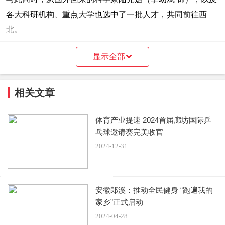
各大科研机构、重点大学也选中了一批人才，共同前往西
北。
他们将在那里，完成一项艰巨且伟大的使命，建造中国原子
显示全部
弹发射基地。
相关文章
故事有着独特的时代背景，当年苏联专家从中国撤走，中国
科学家重新介入，发现数据有出入，相关工作陷入僵局。
体育产业提速 2024首届廊坊国际乒
乓球邀请赛完美收官
在科技手段落后，物质条件相对欠缺的情况下，科学家们要
2024-12-31
如何白手起家？这成了影片最大的看点。
进一步来说，在那个一穷二白的年代，他们要如何在内外均
安徽郎溪：推动全民健身 “跑遍我的
无支援的情况，造出尖端原子弹？靠的就是“干惊天动地事，
家乡”正式启动
做隐姓埋名人”的“马兰精神”。
2024-04-28