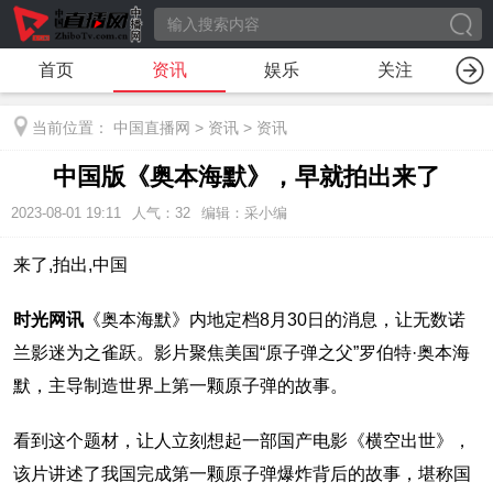
首页
资讯
娱乐
关注
当前位置：
中国直播网
>
资讯
>
资讯
中国版《奥本海默》，早就拍出来了
2023-08-01 19:11
人气：
32
编辑：采小编
来了,拍出,中国
时光网讯
《奥本海默》内地定档8月30日的消息，让无数诺
兰影迷为之雀跃。影片聚焦美国“原子弹之父”罗伯特·奥本海
默，主导制造世界上第一颗原子弹的故事。
看到这个题材，让人立刻想起一部国产电影《横空出世》，
该片讲述了我国完成第一颗原子弹爆炸背后的故事，堪称国