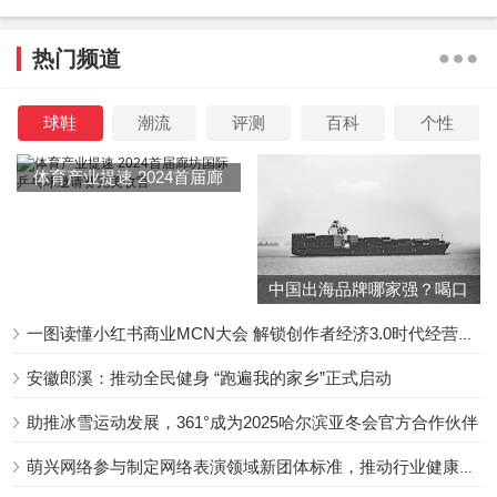
二人从矛盾到和解，共同克服科技落后，物质匮乏和自然灾
热门频道
害，等无法想象的困难。内外拧成一股绳，朝着共同的目标
奋进。
球鞋
潮流
评测
百科
个性
二人的关系变化，也在强调一个理念：中国原子弹，不是靠
体育产业提速 2024首届廊
个人力量研发出来的，它是集体精神的产物。
坊国际乒乓球邀请赛完美收
官
这是一批打不垮、压不倒、努力不懈的群体。
中国出海品牌哪家强？喝口
这个群体中有军官，有科学家，也有普通战士，是大家齐心
冬季的鸡汤告诉你……
一图读懂小红书商业MCN大会 解锁创作者经济3.0时代经营新增量
协力，才把这件事做成功。
安徽郎溪：推动全民健身 “跑遍我的家乡”正式启动
助推冰雪运动发展，361°成为2025哈尔滨亚冬会官方合作伙伴
在科学家退伍里，还有一个熟面孔——陈瑾饰演的归国物理
学家王茹慧，同时也是陆光达的妻子。
萌兴网络参与制定网络表演领域新团体标准，推动行业健康发展