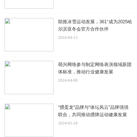
冯石和陆光达，二人一文一武，中间碰撞出无数矛盾，这些
矛盾的化解过程，也很有现实借鉴意义。
助推冰雪运动发展，361°成为2025哈
尔滨亚冬会官方合作伙伴
2024-04-13
冯石擅“武”，带团队经验丰富，做事讲究策略，懂得维护同
事感情。而陆光达是科研人才，刚从国外回来，跟冯石有很
多了理念上的冲突。
萌兴网络参与制定网络表演领域新团
比如陆光达去现场考场，发现军人用盐碱水拌混凝土，要求
体标准，推动行业健康发展
2024-04-08
立即停工。冯石以为陆光达无理取闹，于是引发摩擦。
直到明白盐碱水的腐蚀性，会影响原子弹爆炸系统后，他们
才更换了水源。
“掼蛋龙”品牌与“体坛风云”品牌强强
联合，共同推动掼牌运动健康发展
2024-01-24
冯石常以为陆光达小题大做，陆光达又觉得冯石缺乏专业知
识。