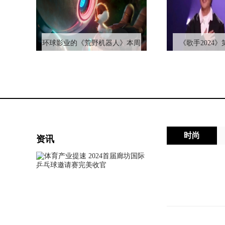
环球影业的《荒野机器人》本周
《歌手2024
票房将达3400万美元，蝉联三周
炉：知名歌手那
票房冠军，令渠道大跌眼镜
外歌手，名次
时尚
资讯