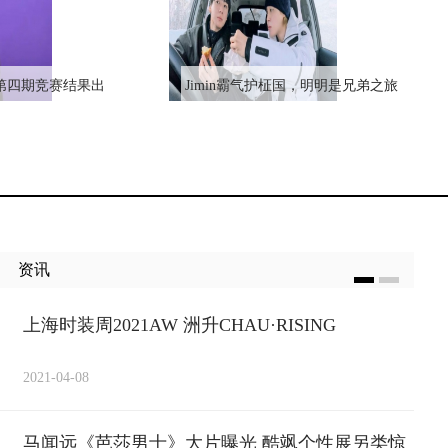
》第四期竞赛结果出
Jimin霸气护柾国，明明是兄弟之旅
英连续三期惨输海
却粉红泡泡满满，让国旻CP粉都嗨
再度下跌到第五名
翻了
资讯
上海时装周2021AW 洲升CHAU·RISING
2021-04-08
马闻远《芭莎男士》大片曝光 酷飒个性展另类惊