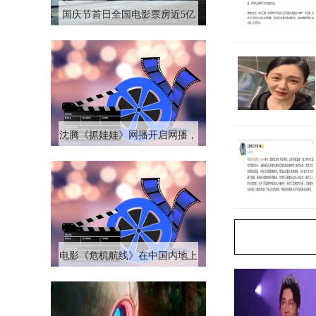
国庆节首日全国电影票房近5亿
元，同比去年国庆节的4.3亿元
高出约16%
沈腾《抓娃娃》网播开启网播，
上线爱奇艺、腾讯视频、优酷等
视频平台
电影《危机航线》在中国内地上
映，这是中国首部万米高空犯罪
大片