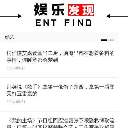
58岁香港女星刘嘉玲素颜晨跑照
吴慷仁被传与壹心娱乐是试
综艺
片曝光：素颜美到新高度，不仅
个月 爱奇艺资深制作人：“
肤质状况极佳，连一点细纹都没
可能?3个月连戏都拍不完
柯佳嬿艾嘉食堂当二厨，脑海里都在想着备料的
有
事情，连睡觉都会梦到
2024-09-11
那英说《歌手》拿第一像偷了东西，拿第一感觉
天打五雷轰的
2024-08-31
《我的主场》节目组回应泄露张予曦隐私博取流
量：已第一时间报警并联合艺人工作室采取相应