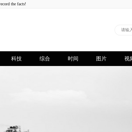
 the facts!
科技
综合
时间
图片
视