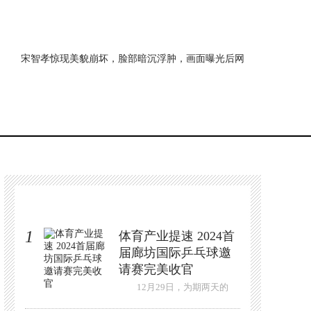
宋智孝惊现美貌崩坏，脸部暗沉浮肿，画面曝光后网
友都吓傻
1
体育产业提速 2024首
届廊坊国际乒乓球邀