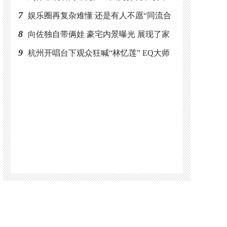
场的刘亦菲依旧美到发光
7
娱乐圈再复杂难懂 还是有人不愿“同流合
污”最典型的人就是号称国剧一哥任程伟
8
向佐独自带俩娃 豪宅内景曝光 展现了家
庭的温馨和快乐
9
杭州开唱台下观众狂喊“林忆莲” EQ大师
李宗盛大唱往事不要再提