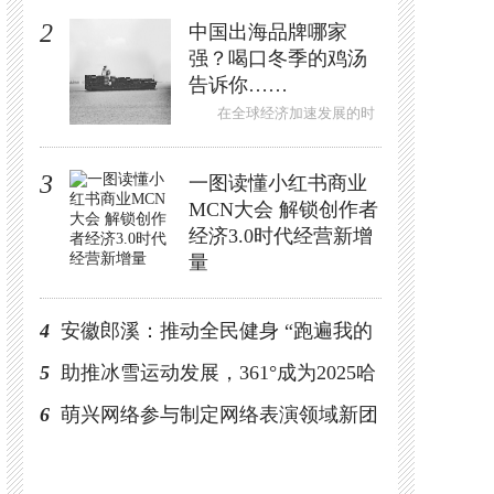
请赛完美收官
12月29日，为期两天的
2024年首届廊坊“悦徕中心
杯”...
2
中国出海品牌哪家
强？喝口冬季的鸡汤
告诉你……
在全球经济加速发展的时
代浪潮中，中国品牌正以前所
未有的速...
3
一图读懂小红书商业
MCN大会 解锁创作者
经济3.0时代经营新增
量
在近年来不断变化的市场环境、用户行为和品牌
诉求的影响下，...
4
安徽郎溪：推动全民健身 “跑遍我的
家乡”正式启动
5
助推冰雪运动发展，361°成为2025哈
尔滨亚冬会官方合作伙伴
6
萌兴网络参与制定网络表演领域新团