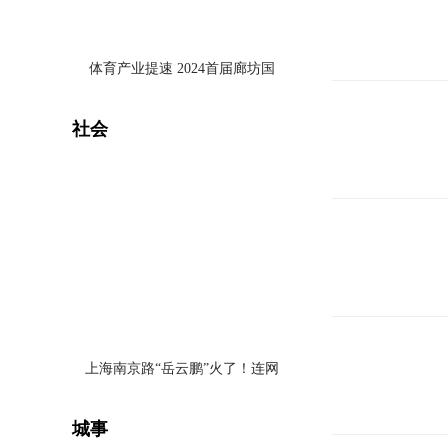
体育产业提速 2024首届廊坊国
际乒乓球邀请赛完美收官
社会
上海南京路“岳云鹏”火了！连网
友都说：“整个路口都是他的舞
台” 本人回应了
城事