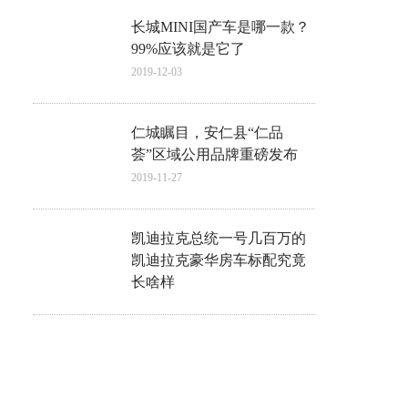
长城MINI国产车是哪一款？
99%应该就是它了
2019-12-03
仁城瞩目，安仁县“仁品
荟”区域公用品牌重磅发布
2019-11-27
凯迪拉克总统一号几百万的
凯迪拉克豪华房车标配究竟
长啥样
2019-11-26