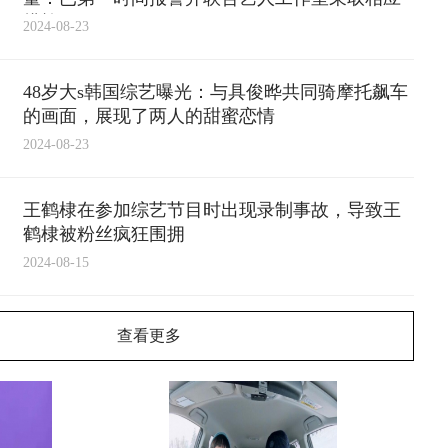
措施
2024-08-23
48岁大s韩国综艺曝光：与具俊晔共同骑摩托飙车
的画面，展现了两人的甜蜜恋情
2024-08-23
王鹤棣在参加综艺节目时出现录制事故，导致王
鹤棣被粉丝疯狂围拥
2024-08-15
查看更多