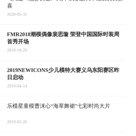
喜
2020-05-31
FMR2018潮模偶像裴思璇 荣登中国国际时装周
首秀开场
2019-10-29
2019NEWICONS少儿模特大赛义乌东阳赛区昨
日启动
2019-04-14
乐模星童模曹洣心“海草舞裙”七彩时尚大片
2019-02-26