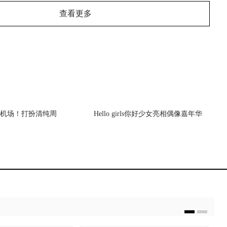
查看更多
机场！打扮清纯周
Hello girls你好少女亮相偶像嘉年华
演“机场秀”
秒变猫系少女