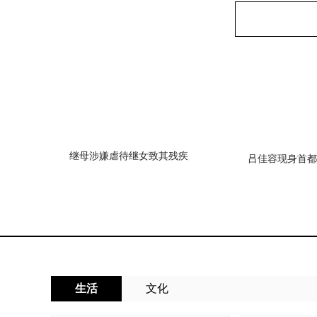
继母涉嫌虐待继女致其残疾
吕佳容现身首都
期性上
生活
文化