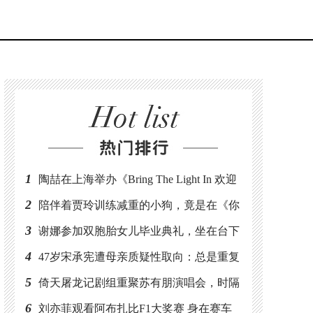
用3
汪峰女友自曝在酒店泳池被性骚
怎么
扰感叹：自己和女儿母女同心，
”
相互给予坚韧与支持
1
陶喆在上海举办《Bring The Light In 欢迎
光临》演唱会 特地献唱带有京剧元素Susa
2
陪伴着贾玲训练减重的小狗，竟是在《你
好，李焕英》拍摄期间捡到的
3
谢娜参加双胞胎女儿毕业典礼，坐在台下
感动洒泪
4
47岁宋承宪遭母亲质疑性取向：总是重复
回答3年之内，就这样3年又3年
5
倚天屠龙记剧组重聚苏有朋演唱会，时隔
22年再同框，陈紫函晒出多张合影
6
刘亦菲观看阿布扎比F1大奖赛 身在赛车