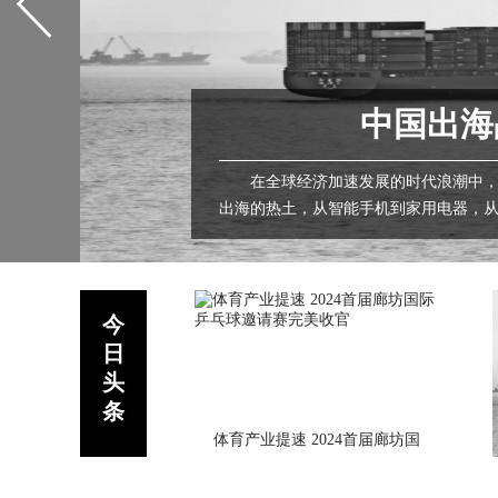
中国出海
在全球经济加速发展的时代浪潮中，中
出海的热土，从智能手机到家用电器，
特“粤式“风味和高品质，赢得了世界各地消
今
日
头
条
体育产业提速 2024首届廊坊国
际乒乓球邀请赛完美收官