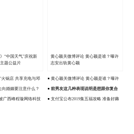
变》“中国天气”庆祝新
黄心颖关微博评论 黄心颖是谁？曝许
年主题公益片
志安出轨黄心颖
”火锅店 共享充电与邓
黄心颖关微博评论 黄心颖是谁？曝许
走向婚姻要注意什么？
志安出轨黄心颖
前男友这几种表现说明是想跟你复合
 被广西峰程璇网络科技
支付宝公布2019集五福攻略 准备好薅
培养
羊毛的正确姿势