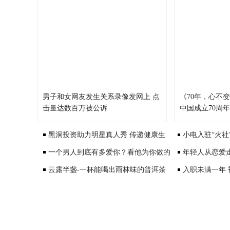
男子和女网友发生关系录像发网上 点
《70年，心不
击量达数百万被公诉
中国成立70周
黑洞投资助力明星真人秀 传递健康生
小电入驻“火社
活方式
一个男人到底有多爱你？看他为你做的
伦“再续前缘”
年轻人从恋爱
事就能看出来
云露半盏-一杯能喝出雨林味的普洱茶
入职未满一年
有限公司 破格