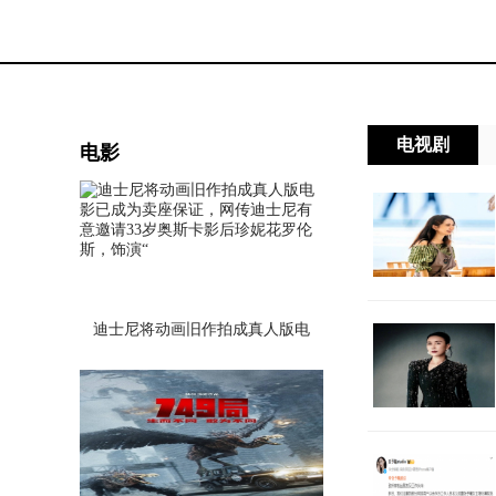
张曼玉60岁零修图照曝光：依旧
电视剧
电影
风韵犹存，不仅身材纤细，肌肤
还是很白嫩
迪士尼将动画旧作拍成真人版电
影已成为卖座保证，网传迪士尼
有意邀请33岁奥斯卡影后珍妮花
罗伦斯，饰演“