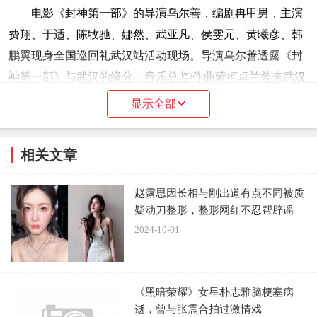
电影《封神第一部》的导演乌尔善，编剧冉甲男，主演
费翔、于适、陈牧驰、娜然、武亚凡、侯雯元、黄曦彦、韩
鹏翼现身全国巡回礼武汉站活动现场。导演乌尔善透露《封
神第一部》与武汉的缘分，音乐总监/作曲蒙柯卓兰曾来武汉
做考察，电影里伯邑考吹的篪、姜王后弹的古琴，原型都来
显示全部
自湖北曾侯乙墓的出土文物。编剧冉甲男则透露饰演姜王后
的袁泉也是湖北人，并表示：“袁泉的表演很惊艳，姜王后除
相关文章
了端庄之外，还有一种很澎湃的情感，但要克制，内在冲突
表现特别好。”
赵露思因长相与刚出道有点不同被质
疑动刀整形，整形网红不忍帮辟谣
2024-10-01
费翔从角色商王殷寿的角度逐一点评来到现场的四个“儿
子”，笑称姜文焕把姬发放了，第二部要惩罚他；四个儿子当
《黑暗荣耀》女星朴志雅脑梗塞病
中最像自己的是崇应彪，所以对他更加忌惮；而殷郊憨厚、
逝，曾与张震合拍过激情戏