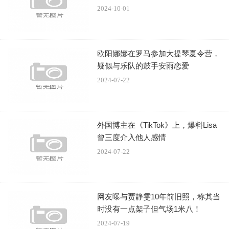
善良，可是他越是如此，殷寿就越讨厌他；所有儿子里殷寿
2024-10-01
最看好聪明勇敢的姬发，同时也很羡慕西岐父子之间的情
感，留姬发在身边，一是利用他，二是想要好好设计一个最
让他父亲痛苦的结局。费翔的解读，也让观众对电影里殷寿
欧阳娜娜在罗马参加大提琴夏令营，
与这些角色的关系更添了解。
疑似与乐队的鼓手安雨恋爱
2024-07-22
外国博主在《TikTok》上，爆料Lisa
曾三度介入他人感情
2024-07-22
随着前不久幕后纪录片《新人演艺训练营》的发布，很
多现场观众也对年轻演员们当初参加选角面试时的表现颇为
好奇。于适透露，去面试时带着吉他，但没有用上，随后现
网友曝与贾静雯10年前旧照，称其当
时没有一点架子但气场1米八！
场给观众清唱了电影片尾曲《少年赋》，观众大呼“好听”。
2024-07-19
陈牧驰表示当初是靠一套军体拳打开了封神演艺训练营的大