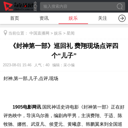
首页
资讯
娱乐
关注
当前位置：
中国直播网
>
娱乐
>
星闻
《封神第一部》巡回礼 费翔现场点评四
个“儿子”
2023-08-01 15:46
人气：
40
编辑：采小编
封神,第一部,儿子,点评,现场
1905电影网讯
国民神话史诗电影《封神第一部》正在好
评热映中，导演乌尔善，编剧冉甲男，主演费翔、于适、陈
牧驰、娜然、武亚凡、侯雯元、黄曦彦、韩鹏翼来到全国巡