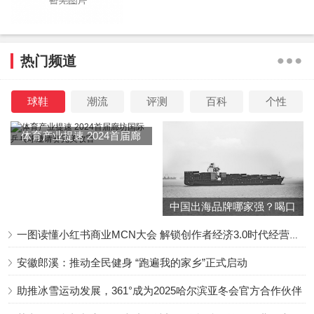
门，并现场展示军体拳，瞬间点燃现场气氛。而来自少林武
校的武亚凡面试时只有9岁，同样凭借一套拳让导演乌尔善
看到了他饰演哪吒的潜质。娜然、侯雯元、黄曦彦也纷纷回
热门频道
顾了面试时的情形。而从他们分享的幕后故事中，观众们也
感受到了剧组在选角环节的用心。
球鞋
潮流
评测
百科
个性
体育产业提速 2024首届廊
坊国际乒乓球邀请赛完美收
官
中国出海品牌哪家强？喝口
冬季的鸡汤告诉你……
一图读懂小红书商业MCN大会 解锁创作者经济3.0时代经营新增量
武汉观众称赞影片好看又震撼 主创相互模仿对方经典台
词
安徽郎溪：推动全民健身 “跑遍我的家乡”正式启动
助推冰雪运动发展，361°成为2025哈尔滨亚冬会官方合作伙伴