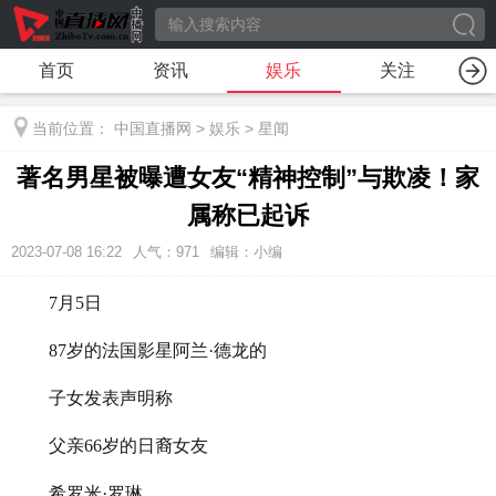
首页
资讯
娱乐
关注
当前位置：
中国直播网
>
娱乐
>
星闻
著名男星被曝遭女友“精神控制”与欺凌！家
属称已起诉
2023-07-08 16:22
人气：
971
编辑：小编
7月5日
87岁的法国影星阿兰·德龙的
子女发表声明称
父亲66岁的日裔女友
希罗米·罗琳