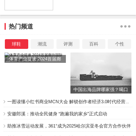
热门频道
球鞋
潮流
评测
百科
个性
体育产业提速 2024首届廊
坊国际乒乓球邀请赛完美收
官
中国出海品牌哪家强？喝口
冬季的鸡汤告诉你……
一图读懂小红书商业MCN大会 解锁创作者经济3.0时代经营新增量
安徽郎溪：推动全民健身 “跑遍我的家乡”正式启动
助推冰雪运动发展，361°成为2025哈尔滨亚冬会官方合作伙伴