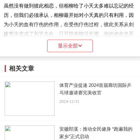
虽然没有做到彼此相恋，但相柳给了小夭太多难以忘记的经
历，但我们必须承认，相柳最开始对小夭真的只有利用，因
为小夭的血有疗伤的作用，在受伤疗伤过程，彼此关系从剑
拔弩张变成了和平共处，只可惜相柳没长嘴，他的使命也不
允许他有爱情。
显示全部
相柳是神农的战士，为了家族为了国家更为了子民，他需要
相关文章
去战斗，他和玱玹始终是敌人，他的喜欢和爱情相比较责任
微不足道，相柳不敢说也不能说。虽然相柳为小夭做了非常
体育产业提速 2024首届廊坊国际乒
多事情，照顾清水镇的没血缘的亲人，准备弓箭，教其防身
乓球邀请赛完美收官
术还有把毒蛊引到自己身上，种种行为都在诉说自己的喜
2024-12-31
欢。
安徽郎溪：推动全民健身 “跑遍我的
家乡”正式启动