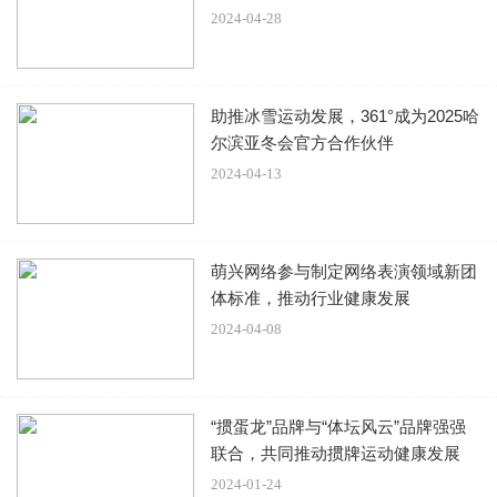
2024-04-28
小夭从小经历颠沛流离，加上父母一辈复杂的爱情，小夭不
敢朝着爱情迈出脚步，更不敢将自己的喜欢对相柳诉说，两
人的喜欢就这么错过，小夭喜欢过相柳，但最终情归涂山
助推冰雪运动发展，361°成为2025哈
璟。
尔滨亚冬会官方合作伙伴
2024-04-13
本文来源系统网络数据抓取，如不想被抓取传播，请告知删
除并停止抓取传播，谢谢
原文链接：
《长相思》结局里小夭把相柳忘记了吗？《长相
萌兴网络参与制定网络表演领域新团
体标准，推动行业健康发展
思》小夭喜不喜欢相柳？
2024-04-08
“掼蛋龙”品牌与“体坛风云”品牌强强
联合，共同推动掼牌运动健康发展
2024-01-24