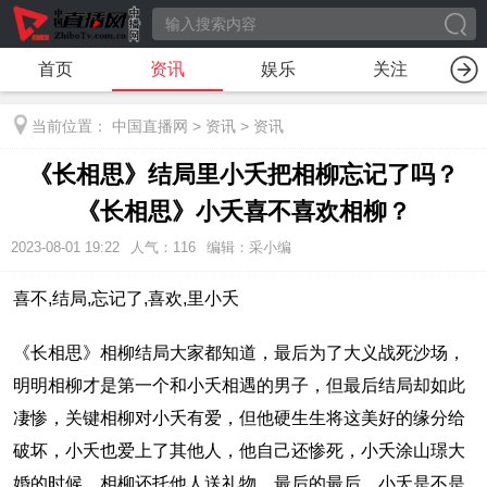
首页
资讯
娱乐
关注
当前位置：
中国直播网
>
资讯
>
资讯
《长相思》结局里小夭把相柳忘记了吗？
《长相思》小夭喜不喜欢相柳？
2023-08-01 19:22
人气：
116
编辑：采小编
喜不,结局,忘记了,喜欢,里小夭
《长相思》相柳结局大家都知道，最后为了大义战死沙场，
明明相柳才是第一个和小夭相遇的男子，但最后结局却如此
凄惨，关键相柳对小夭有爱，但他硬生生将这美好的缘分给
破坏，小夭也爱上了其他人，他自己还惨死，小夭涂山璟大
婚的时候，相柳还托他人送礼物，最后的最后，小夭是不是