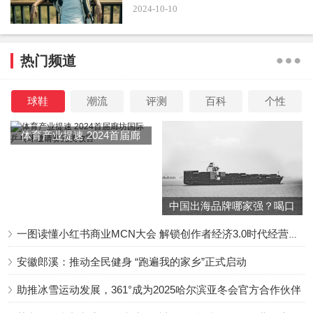
2024-10-10
热门频道
火化仪式后，李玟一众亲友抵达中环大会堂出席缨红
球鞋
潮流
评测
百科
个性
宴，不过未见李玟老公Bruce现身，李思林和李秋林随后到
体育产业提速 2024首届廊
达。
坊国际乒乓球邀请赛完美收
官
中国出海品牌哪家强？喝口
冬季的鸡汤告诉你……
一图读懂小红书商业MCN大会 解锁创作者经济3.0时代经营新增量
缨红宴结束后，李玟大姐跟二姐一起离开，面对媒体的
安徽郎溪：推动全民健身 “跑遍我的家乡”正式启动
提问，李思林选择性回答，不过被问到混蛋是在骂妹夫
助推冰雪运动发展，361°成为2025哈尔滨亚冬会官方合作伙伴
Brcue吗？李思林没有回答，但被问到刚刚吃饭有没有看到