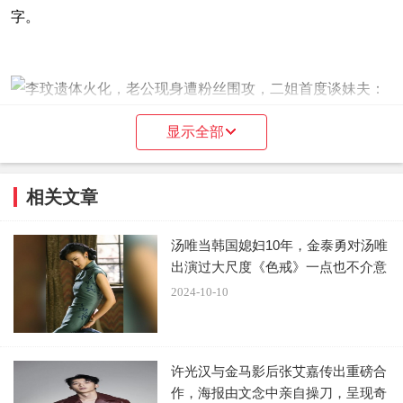
字。
显示全部
相关文章
汤唯当韩国媳妇10年，金泰勇对汤唯
灵车到火葬场后，李玟两名姐姐李秋林与李思林也乘坐
出演过大尺度《色戒》一点也不介意
巴士到达，其后陪灵柩移送到大礼堂，灵柩上写回李玟原名
2024-10-10
李美林，并放置一束鲜花。李秋林与李思林捧着妹妹的遗照
进行礼堂，神情哀伤。
许光汉与金马影后张艾嘉传出重磅合
作，海报由文念中亲自操刀，呈现奇