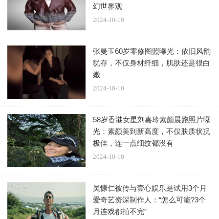
幻世界观
2024-10-10
李玟老公Bruce虽然没有出席妻子的辞灵仪式，但随后
张曼玉60岁零修图照曝光：依旧风韵
乘车到达火葬场，下车后急匆匆进入礼堂，仪式进行期间天
犹存，不仅身材纤细，肌肤还是很白
空下起毛毛细雨。
嫩
2024-10-10
58岁香港女星刘嘉玲素颜晨跑照片曝
光：素颜美到新高度，不仅肤质状况
极佳，连一点细纹都没有
火化礼结束，众亲友逐一离开，李玟老公Bruce离开等
2024-10-10
车时，被李玟歌迷上前狂轰围攻，场面一度陷入混乱，
Bruce对现场人士表示： l love coco my whole life（我一生
吴慷仁被传与壹心娱乐是试用3个月
都爱妻子李玟）！Bruce上车后，或许是被粉丝骂他亏欠了
爱奇艺资深制作人：“怎么可能?3个
李玟，Bruce一度在车内拭泪。
月连戏都拍不完”