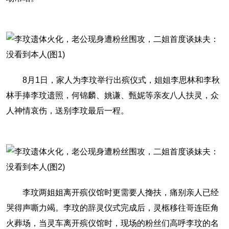
8月1日，家人为李玟举行出殡仪式，姐姐李思林和李秋
林手捧李玟遗照，何锦麟、姚谦、甄妮等亲友八人扶灵，众
人神情哀伤，送别李玟最后一程。
李玟两姐姐离开殡仪馆时更需要人搀扶，痛别亲人已经
哭得声嘶力竭。李玟的辞灵仪式完成后，灵柩移往哥连臣角
火葬场，当灵车离开殡仪馆时，现场的粉丝们高呼李玟的名