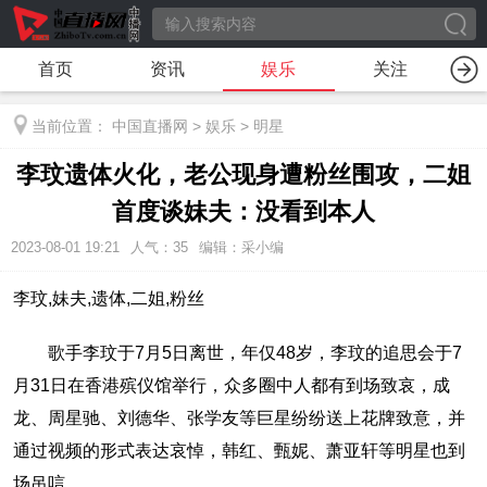
首页
资讯
娱乐
关注
当前位置：
中国直播网
>
娱乐
>
明星
李玟遗体火化，老公现身遭粉丝围攻，二姐
首度谈妹夫：没看到本人
2023-08-01 19:21
人气：
35
编辑：采小编
李玟,妹夫,遗体,二姐,粉丝
歌手李玟于7月5日离世，年仅48岁，李玟的追思会于7
月31日在香港殡仪馆举行，众多圈中人都有到场致哀，成
龙、周星驰、刘德华、张学友等巨星纷纷送上花牌致意，并
通过视频的形式表达哀悼，韩红、甄妮、萧亚轩等明星也到
场吊唁。