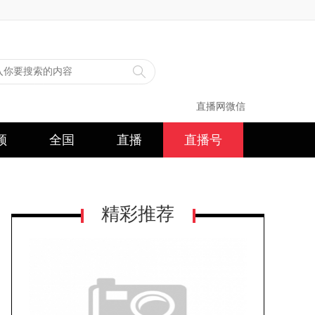
直播网微信
频
全国
直播
直播号
精彩推荐