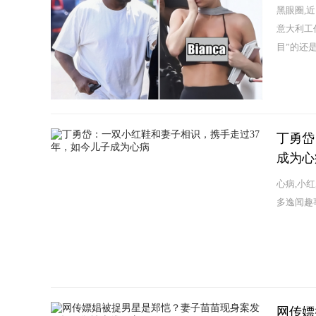
黑眼圈,
意大利工
目”的还
丁勇岱
成为心
心病,小
多逸闻趣事
网传嫖