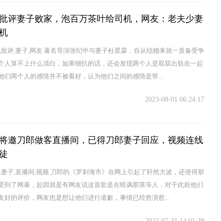
批评妻子败家，泡百万茶叶给司机，网友：老夫少妻
机
叶,批评,妻子,网友 著名导演张纪中与妻子杜星霖，自从结婚来就一直备受争
个人算不上什么清白，如果细扒的话，还会发现两个人是双双出轨在一起
他们两个人的感情并不被看好，认为他们之间的感情是带...
2023-08-01 06:24:17
将邀刀郎做客直播间，已得刀郎妻子回应，视频连线
徒
杨,妻子,直播间,视频 刀郎的《罗刹海市》在网上引起了轩然大波，还使得那
受到了网暴，起因就是有网友说这首歌是在暗讽那英等人，对于此前他们
友好的评价，网友也是想让他们进行道歉，事情已经愈演愈...
2023-07-31 14:01:39