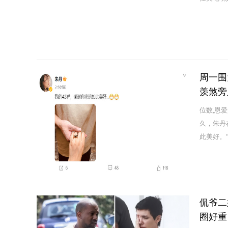
周一围
羡煞旁
位数,恩
久，朱丹
此美好。
侃爷二
圈好重