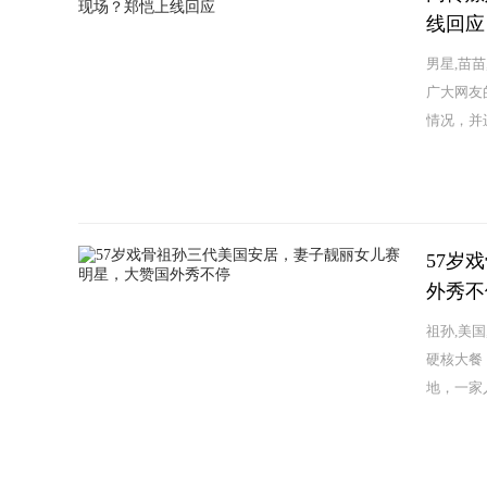
线回应
男星,苗
广大网友
情况，并
57岁
外秀不
祖孙,美
硬核大餐
地，一家