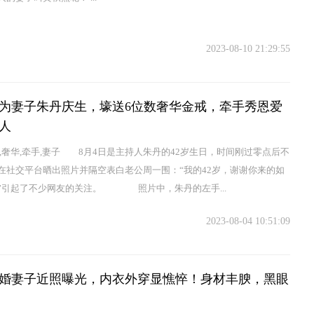
2023-08-10 21:29:55
为妻子朱丹庆生，壕送6位数奢华金戒，牵手秀恩爱
人
爱,奢华,牵手,妻子 8月4日是主持人朱丹的42岁生日，时间刚过零点后不
在社交平台晒出照片并隔空表白老公周一围：“我的42岁，谢谢你来的如
”引起了不少网友的关注。 照片中，朱丹的左手...
2023-08-04 10:51:09
婚妻子近照曝光，内衣外穿显憔悴！身材丰腴，黑眼