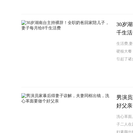
30岁
千生活
生活费,
硬核大餐
引起了诸多
男演员
好父亲
洗心革面,
子二人在
妇素颜出