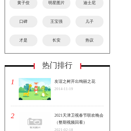
黄子佼
明星图片
迪士尼
口碑
王宝强
儿子
才是
长安
热议
热门排行
1
友谊之树开出绚丽之花
2014-11-19
2
2021天津卫视春节联欢晚会
（整期视频回看）
2021-02-18