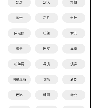
票房
没人
海报
预告
新片
封神
闪电侠
粉丝
女儿
都是
网友
豆瓣
粉丝网
导演
演员
明星直播
惊艳
新剧
芭比
韩国
老公