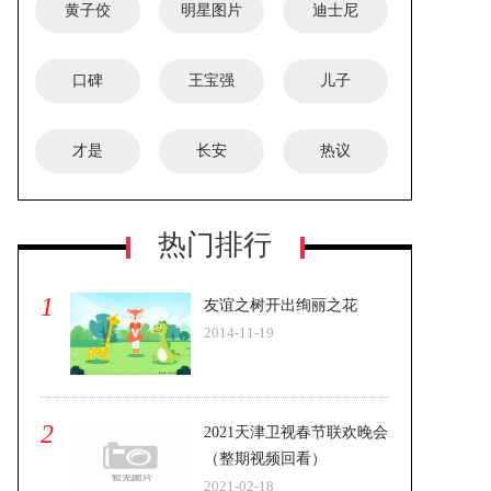
黄子佼
明星图片
迪士尼
口碑
王宝强
儿子
才是
长安
热议
热门排行
1
友谊之树开出绚丽之花
2014-11-19
2
2021天津卫视春节联欢晚会
（整期视频回看）
2021-02-18