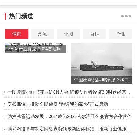
对于自己表演上的成熟，王宝强是有意识的。
热门频道
2009年《Hello！树先生》杀青那天，还沉浸在角色里
的王宝强笑言：“今后，树先生这个角色一定会成为经典，会
球鞋
潮流
评测
百科
个性
成为表演教科书的案例。”一旁的韩杰心道，话说这么满，将
体育产业提速 2024首届廊
来失言了他这个导演可不负责。
坊国际乒乓球邀请赛完美收
官
中国出海品牌哪家强？喝口
冬季的鸡汤告诉你……
一图读懂小红书商业MCN大会 解锁创作者经济3.0时代经营新增量
《Hello！树先生》剧照。
安徽郎溪：推动全民健身 “跑遍我的家乡”正式启动
助推冰雪运动发展，361°成为2025哈尔滨亚冬会官方合作伙伴
十几年过去，7万多人在豆瓣上为这部电影打了满分，
有人称其为王宝强的“封神之作”“演技巅峰”。韩杰由此想到，
萌兴网络参与制定网络表演领域新团体标准，推动行业健康发展
王宝强当年不是自满，“这都源自他对创作全力以赴之后，所