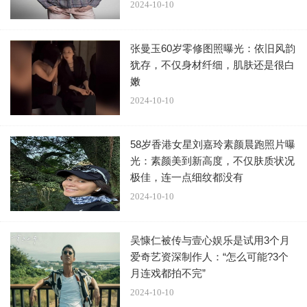
2024-10-10
王宝强在电影《八角笼中》里饰演的“向腾辉”，跟他以
前的经典角色很不一样，浅笑居多，“假笑”也有好几次，开
张曼玉60岁零修图照曝光：依旧风韵
心的笑屈指可数，还都不是百分百“标准”。
犹存，不仅身材纤细，肌肤还是很白
嫩
这些笑容不由所谓的“真情流露”或“灵光乍现”得来，而是
2024-10-10
他带着意识的表演，“笑肯定是有意识，不能乱笑，是人物内
心的表达，也是人物关系的表达，哭也是”。
58岁香港女星刘嘉玲素颜晨跑照片曝
光：素颜美到新高度，不仅肤质状况
知道人物角色“在哪一点，要用什么样的感觉去呈现、去
极佳，连一点细纹都没有
表现出来”，是职业演员理应具有的意识。
2024-10-10
这显然是20年前初出茅庐的他所没有的。纵使凭借《盲
吴慷仁被传与壹心娱乐是试用3个月
井》和《天下无贼》获得了业内外的认可，但必须承认，他
爱奇艺资深制作人：“怎么可能?3个
当时更多是按照导演的指示表演，有很多真情流露和灵光乍
月连戏都拍不完”
现的成分。
2024-10-10