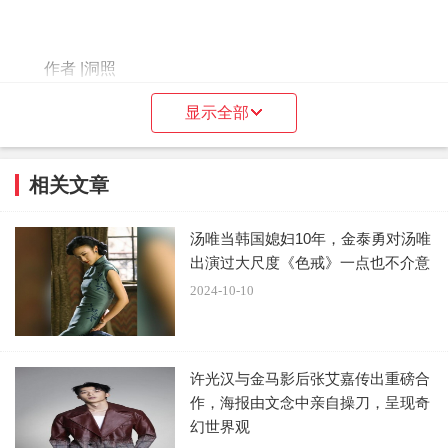
作者 |洞照
显示全部
题图 | 《八角笼中》工作照
“傻根”让人们记住了标准的王宝强式笑容：整齐的八颗
相关文章
牙齿、一对酒窝、眼角的三道纹路。时过境迁，如今再笑，
两颗门牙间似乎有了一点缝隙，酒窝被皮肤的褶皱遮掩，三
汤唯当韩国媳妇10年，金泰勇对汤唯
道纹路里原本浅的都变深了，又有新的浅纹出现。
出演过大尺度《色戒》一点也不介意
2024-10-10
许光汉与金马影后张艾嘉传出重磅合
作，海报由文念中亲自操刀，呈现奇
《八角笼中》海报。
幻世界观