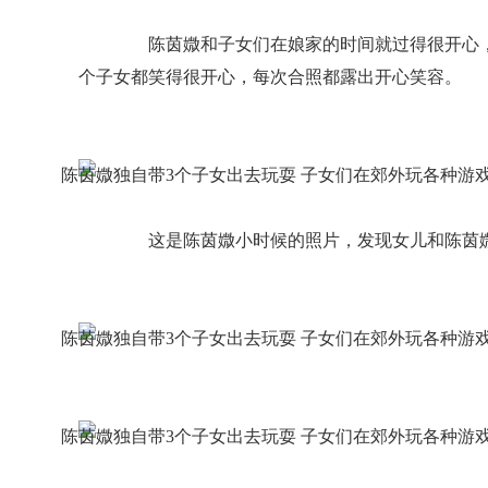
陈茵媺和子女们在娘家的时间就过得很开心，
个子女都笑得很开心，每次合照都露出开心笑容。
这是陈茵媺小时候的照片，发现女儿和陈茵媺