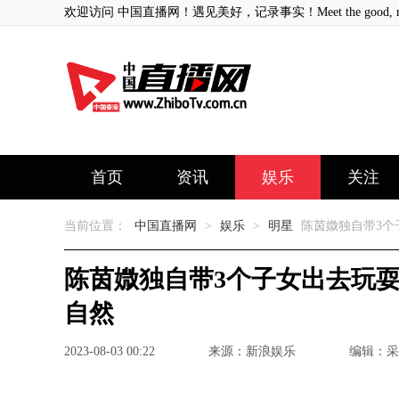
欢迎访问 中国直播网！遇见美好，记录事实！Meet the good, record
首页
资讯
娱乐
关注
当前位置：
中国直播网
>
娱乐
>
明星
陈茵媺独自带3个
陈茵媺独自带3个子女出去玩耍
自然
2023-08-03 00:22
来源：新浪娱乐
编辑：采