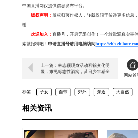
中国直播网仅提供信息发布平台。
版权声明：
版权归著作权人，转载仅限于传递更多信息
谢
欢迎加入：
直播号，开启无限创作！一个敢纰漏真实事
索就报料吧！
申请直播号请用电脑访问
https://zbh.zhibotv.co
上一篇：林志颖现身活动容貌变化明
显，难见标志性酒窝，昔日少年感全
网站首
无
标签：
子女
自带
郊外
亲近
大自然
相关资讯