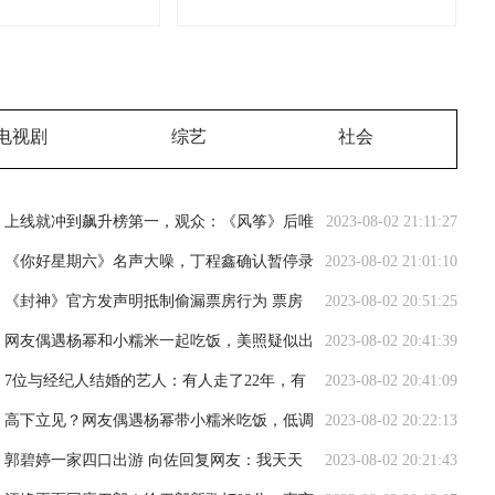
电视剧
综艺
社会
上线就冲到飙升榜第一，观众：《风筝》后唯
2023-08-02 21:11:27
一让我狂刷的谍战戏
《你好星期六》名声大噪，丁程鑫确认暂停录
2023-08-02 21:01:10
制，原因让人无法反驳
《封神》官方发声明抵制偷漏票房行为 票房
2023-08-02 20:51:25
已破12亿
网友偶遇杨幂和小糯米一起吃饭，美照疑似出
2023-08-02 20:41:39
自女儿之手
7位与经纪人结婚的艺人：有人走了22年，有
2023-08-02 20:41:09
人近水楼台！
高下立见？网友偶遇杨幂带小糯米吃饭，低调
2023-08-02 20:22:13
未声张打脸刘恺威
郭碧婷一家四口出游 向佐回复网友：我天天
2023-08-02 20:21:43