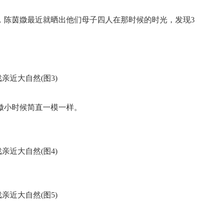
陈茵媺最近就晒出他们母子四人在那时候的时光，发现3
小时候简直一模一样。