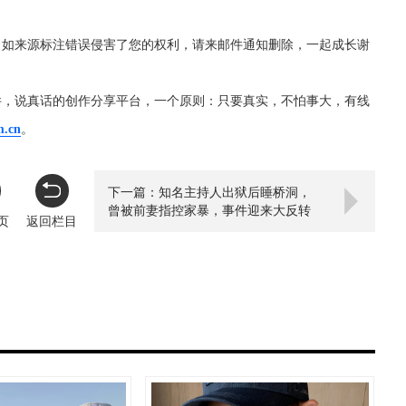
，如来源标注错误侵害了您的权利，请来邮件通知删除，一起成长谢
件，说真话的创作分享平台，一个原则：只要真实，不怕事大，有线
m.cn
。
下一篇：知名主持人出狱后睡桥洞，
曾被前妻指控家暴，事件迎来大反转
页
返回栏目