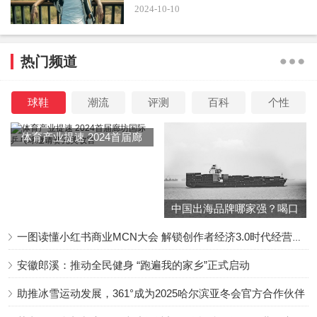
2024-10-10
现。
热门频道
影片内化广阔的历史空间于集体记忆，外化丰富的情感
球鞋
潮流
评测
百科
个性
内涵于影像叙事，深入西沟村的生活肌理，全景再现中国农
民群体跨越几十年的接续奋进，多维度呈现中国社会的发展
体育产业提速 2024首届廊
面貌和农村生活的历史巨变。从这个角度看，片中的“申纪
坊国际乒乓球邀请赛完美收
兰”已超越了个体人物的具象特指，化身为具有时代标识的精
官
神符号；“西沟村”突破了现实地域的空间指涉，成为中国农
中国出海品牌哪家强？喝口
村现代化进程的缩影。两者共同构成中华民族伟大复兴的生
冬季的鸡汤告诉你……
动注脚，发挥着鲜明的价值导向作用和强大的精神引领意
一图读懂小红书商业MCN大会 解锁创作者经济3.0时代经营新增量
义。（作者：郝静静，系山西大学副教授、青年编剧）
安徽郎溪：推动全民健身 “跑遍我的家乡”正式启动
助推冰雪运动发展，361°成为2025哈尔滨亚冬会官方合作伙伴