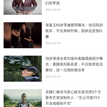
物精神进行高度凝练和价值提炼，从而带领观众重回历史现
幻世界观
场，进行冷静审视和理性思考。
2024-10-10
张曼玉60岁零修图照曝光：依旧风韵
犹存，不仅身材纤细，肌肤还是很白
影片以申纪兰最后一次参加全国人民代表大会的履职行
嫩
程为切口，打破常规线性叙事的时空约束，通过个人视角
2024-10-10
的“跳入跳出”为观众呈现青年、中年和老年时期的申纪兰以
及其对应的典型事件。这种反常规的叙事方式没有依据事件
58岁香港女星刘嘉玲素颜晨跑照片曝
发生顺序进行讲述，却更契合叙述者的情绪流淌和情感逻
光：素颜美到新高度，不仅肤质状况
辑。影片开场便是申纪兰不顾身体病痛执意要去参加全国人
极佳，连一点细纹都没有
民代表大会的情节，并在这个过程中巧妙衔接过往她的三个
2024-10-10
生命阶段，在时空对望中实现人物的立体塑造。结尾处，弥
留之际的申纪兰在国歌声中坚强站立，眼含热泪，深情凝
吴慷仁被传与壹心娱乐是试用3个月
爱奇艺资深制作人：“怎么可能?3个
望。这一刻，她“人民代表为人民”的愿望在现实时空得以实
月连戏都拍不完”
现。这种首尾相接的闭合叙事正是她一生为人民的生动表