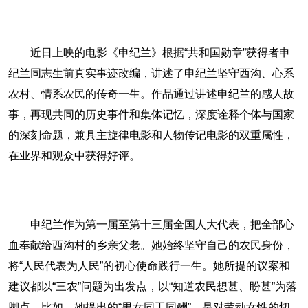
近日上映的电影《申纪兰》根据“共和国勋章”获得者申
纪兰同志生前真实事迹改编，讲述了申纪兰坚守西沟、心系
农村、情系农民的传奇一生。作品通过讲述申纪兰的感人故
事，再现共同的历史事件和集体记忆，深度诠释个体与国家
的深刻命题，兼具主旋律电影和人物传记电影的双重属性，
在业界和观众中获得好评。
申纪兰作为第一届至第十三届全国人大代表，把全部心
血奉献给西沟村的乡亲父老。她始终坚守自己的农民身份，
将“人民代表为人民”的初心使命践行一生。她所提的议案和
建议都以“三农”问题为出发点，以“知道农民想甚、盼甚”为落
脚点。比如，她提出的“男女同工同酬”，是对劳动女性的切