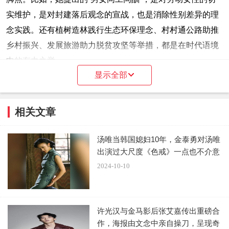
实维护，是对封建落后观念的宣战，也是消除性别差异的理
念实践。还有植树造林践行生态环保理念、村村通公路助推
乡村振兴、发展旅游助力脱贫攻坚等举措，都是在时代语境
中的有力之举。
显示全部
相关文章
影片以克制的镜头语言和微观的叙事视角再现申纪兰带
领西沟村村民全面发展的过程。这个人物从历史深处走来，
汤唯当韩国媳妇10年，金泰勇对汤唯
带着满身的泥土气息，在回首往事时将真实的历史事件和真
出演过大尺度《色戒》一点也不介意
挚的情感故事娓娓道来。其中既有个体成长的生命轨迹，更
2024-10-10
有时代发展的恢宏历史印记，二者融汇在一起，共同塑造出
鲜活、真实的英雄形象。书写真实人物不易，申纪兰的感人
事迹早已在观众心中落地生根。所以，创作者试图在保持历
许光汉与金马影后张艾嘉传出重磅合
史真实的基础上对人物形象进行情感铺陈和细节雕琢，对人
作，海报由文念中亲自操刀，呈现奇