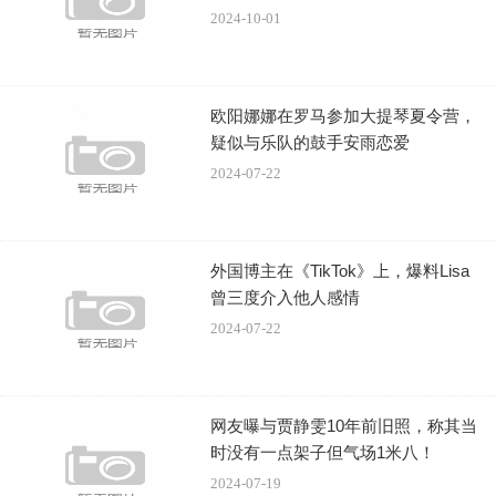
2024-10-01
欧阳娜娜在罗马参加大提琴夏令营，
疑似与乐队的鼓手安雨恋爱
2024-07-22
可是傅首尔的事业很好，顺风顺水，老刘肯定有失落，
找不到自己的存在感。傅首尔也意识到了，但是她无法下决
心离婚。
外国博主在《TikTok》上，爆料Lisa
曾三度介入他人感情
2024-07-22
网友曝与贾静雯10年前旧照，称其当
时没有一点架子但气场1米八！
2024-07-19