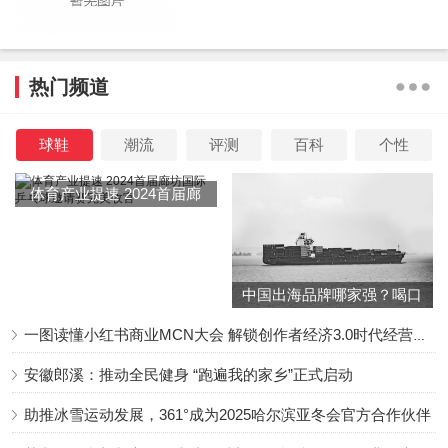
热门频道
球鞋
潮流
评测
百科
个性
傅首尔的理由也很简单，当年老刘为了自己，牺牲了事
业，错过了事业的黄金期。所以这个时候如果离婚，自己会
体育产业提速 2024首届廊
很愧疚。其实，看得出傅首尔对老刘非常关心！傅首尔懂得
坊国际乒乓球邀请赛完美收
官
察言观色，为对方考虑，所以才会主动安慰情绪低落的老
刘。
中国出海品牌哪家强？喝口
冬季的鸡汤告诉你……
一图读懂小红书商业MCN大会 解锁创作者经济3.0时代经营新增量
安徽郎溪：推动全民健身 “跑遍我的家乡”正式启动
助推冰雪运动发展，361°成为2025哈尔滨亚冬会官方合作伙伴