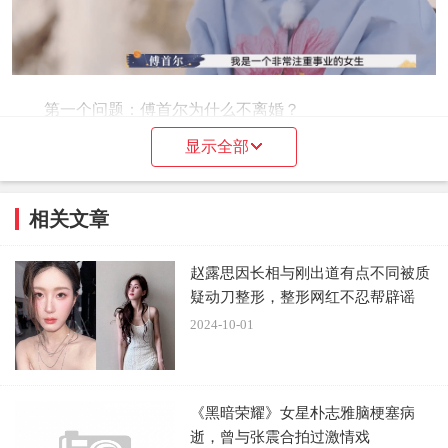
第一个问题：傅首尔为什么不离婚？
显示全部
看过《再见爱人》的都知道，傅首尔和老刘的关系很奇
怪。之前老刘和傅首尔在安徽生活，来到上海之后，老刘觉
相关文章
得没有了朋友、没有了社交、没有了工作，每天的生活都在
重复前一天的循环。
赵露思因长相与刚出道有点不同被质
疑动刀整形，整形网红不忍帮辟谣
2024-10-01
《黑暗荣耀》女星朴志雅脑梗塞病
逝，曾与张震合拍过激情戏