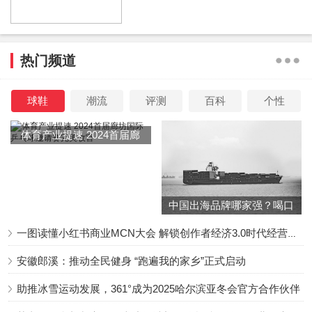
就会看见呢。他始终是台词记得特别熟的人。《康熙王朝》
剧组有个小太监角色缺人，因为记台词最熟，他首先就被举
荐了上去。他一直是敢于拼搏的那个人。为了争取到一个替
热门频道
身的机会，他肯从比较高的梯子上毅然决然的摔下来，并且
是连续的摔了好几次。等导演喊停时，他胳膊上的血已经将
球鞋
潮流
评测
百科
个性
衣服给浸染了。在那以后整个片场都知道:＂有个替身叫王宝
强，他不怕死，别人假摔他真摔。＂就在电影《盲井》刚开
体育产业提速 2024首届廊
拍时，因为要下几百米深的矿井，非常危险。男二号怂了，
坊国际乒乓球邀请赛完美收
临阵脱逃。王宝强孤注一掷的顶上去，凭这个角色拿到了金
官
马奖最佳新人奖，就此崭露头角。
中国出海品牌哪家强？喝口
冬季的鸡汤告诉你……
一图读懂小红书商业MCN大会 解锁创作者经济3.0时代经营新增量
安徽郎溪：推动全民健身 “跑遍我的家乡”正式启动
我命由己，不由天
助推冰雪运动发展，361°成为2025哈尔滨亚冬会官方合作伙伴