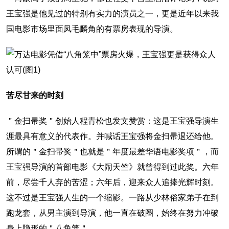
王宝强是他见过的特别有实力的演员之一，更是近年以来我
国电影市场里面凤毛麟角的有票房表现的导演。
苦尽甘来的时刻
＂金扫帚奖＂创始人程青松也发文赞赏：这是王宝强导演生
涯最具有意义的代表作。并喊话王宝强将金扫帚退还给他。
所谓的＂金扫帚奖＂也就是＂年度最差华语电影奖项＂，而
王宝强导演的首部电影《大闹天竺》就曾得到过此奖。六年
前，尽尝千人弃的苦涩；六年后，迎来众人追捧光辉时刻。
这不过是王宝强人生的一个缩影。一路从少林俗家弟子在到
跑龙套，从男主演到导演，他一直在破圈，始终在努力冲破
身上隐形的＂八角笼＂。