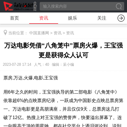
首页
资讯
娱乐
关注
当前位置：
中国直播网
>
资讯
>
资讯
万达电影凭借“八角笼中”票房火爆，王宝强
更是获得众人认可
2023-07-28 17:14
人气：
40
编辑：采小编
票房,万达,火爆,电影,王宝强
用6年之久的时间，王宝强执导的第二部电影《八角笼中》
依靠超6%的点映票房纪录，一跃成为中国影史点映总票房第
一。万达电影更是高朋满座，并且仅仅9天，总票房这几打
破了12亿。热搜上对王宝强的赞誉声，快要溢出屏幕了。连
一向眼高于顶的周星驰，都在社交平台上洒泪评论到，说到