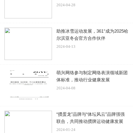
员。命运给王宝强安排了一手烂牌：身高一般，不出众的长
2024-04-28
相，平平无奇的资质……没有谁觉得他能在演艺圈这张赌桌
上玩出什么花样。
助推冰雪运动发展，361°成为2025哈
尔滨亚冬会官方合作伙伴
2024-04-13
吃得苦中苦方为人上人
之前曾有一个副导演当面讥讽他说：你连普通话都讲不好，
萌兴网络参与制定网络表演领域新团
体标准，推动行业健康发展
你这样子，你这身高，想当演员？可是王健林偏偏跟命运杠
2024-04-08
上了。为了可以得到机会多跑几次龙套，他一直蹲守在北影
厂前，对每个剧组都笑脸相迎的做自我介绍。没龙套可跑
时，他就去大厦做清洁工，一天挣25块，用来洗照片随即在
“掼蛋龙”品牌与“体坛风云”品牌强强
送到剧组。其他人言辞激励的他说:别傻了，没有人去看你的
联合，共同推动掼牌运动健康发展
照片的。他却坚持地讲:如果第100张看不到，也许第101张
2024-01-24