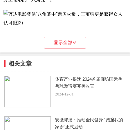
影片映射的内心
显示全部
有影迷评论说，＂看向腾辉不禁使我产生了一种错觉，好像
是豆蔻年华的王宝强把人生阅历牢牢印在到银幕上，讲述了
相关文章
一幕小人物的命运史诗。＂剧中，向腾辉为了可以带山区孩
子们打破命运的牢笼，教他们练格斗，不断增加强度。只要
体育产业提速 2024首届廊坊国际乒
乓球邀请赛完美收官
累不死，就往死里练。戏外，是王宝强在少林寺的苦练，是
2024-12-31
在演戏时的死磕，是不疯魔不成活的不罢休。《八角笼中》
讲成长，讲突破，讲的更是王宝强自己的人生剧本。其实王
宝强并不起眼，命运多舛的他出生于河北一个贫穷的农村家
安徽郎溪：推动全民健身 “跑遍我的
庭，在八岁的时候就被送去少林寺练武，二十岁北漂想当演
家乡”正式启动