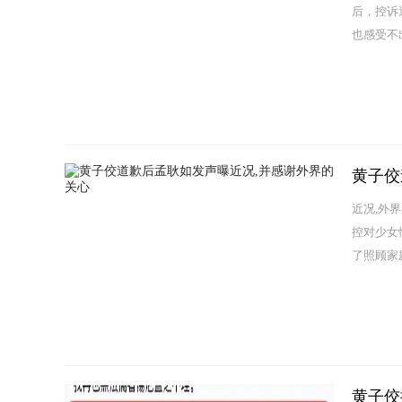
后，控诉
也感受不
黄子佼
近况,外
控对少女
了照顾家
黄子佼