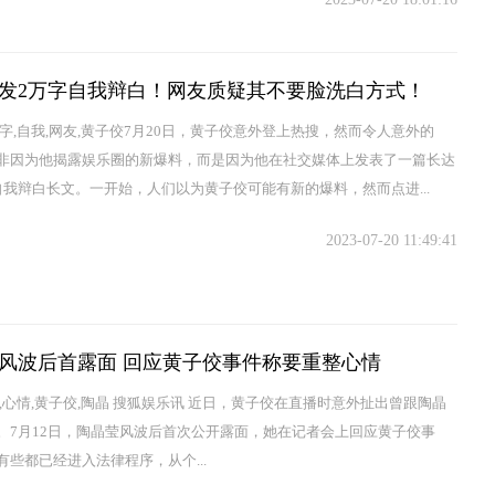
发2万字自我辩白！网友质疑其不要脸洗白方式！
万字,自我,网友,黄子佼7月20日，黄子佼意外登上热搜，然而令人意外的
非因为他揭露娱乐圈的新爆料，而是因为他在社交媒体上发表了一篇长达
自我辩白长文。一开始，人们以为黄子佼可能有新的爆料，然而点进...
2023-07-20 11:49:41
风波后首露面 回应黄子佼事件称要重整心情
件,心情,黄子佼,陶晶 搜狐娱乐讯 近日，黄子佼在直播时意外扯出曾跟陶晶
。7月12日，陶晶莹风波后首次公开露面，她在记者会上回应黄子佼事
有些都已经进入法律程序，从个...