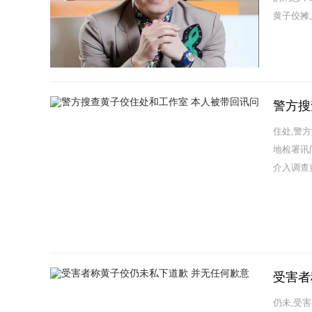
黄子佼摊
警方搜
住处,警
地检署讯
介入调查
受害者
仍未,受