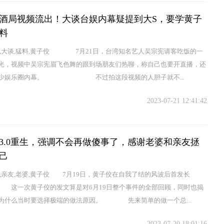
酒局视频流出！大谈台娱内幕疑提到大S，要学黄子
料
幕,大谈,猛料,黄子佼 7月21日，台湾知名艺人吴宗宪请客吃饭的一
光，视频中吴宗宪眉飞色舞的跟到场朋友们热聊，称自己也要开直播，还
不少娱乐圈内幕。 不过拍这段视频的人胆子就不...
2023-07-21 12:41:42
3.0重生，强调不会再做傻事了，感谢老婆和亲友拯
己
做,亲友,老婆,黄子佼 7月19日，黄子佼在自我了结的风波后首发长
一次黄子佼的发文算是对6月19日整个事件的全部回顾，同时也揭
为什么当时要选择极端的做法原因。 先来简单的做一个总...
2023-07-20 18:01:16