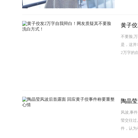
黄子佼
不要脸,
是，这并
2万字的
陶晶莹
风波,事
莹交往过
件，认为