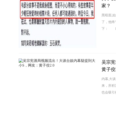
家？
黑暗面,
了，他终
下： 1
吴宗宪
黄子佼2
内幕,大
来，所积
也会吸引