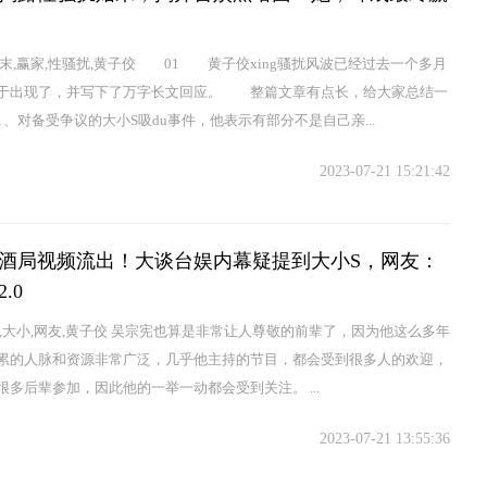
始末,赢家,性骚扰,黄子佼 01 黄子佼xing骚扰风波已经过去一个多月
于出现了，并写下了万字长文回应。 整篇文章有点长，给大家总结一
、对备受争议的大小S吸du事件，他表示有部分不是自己亲...
2023-07-21 15:21:42
酒局视频流出！大谈台娱内幕疑提到大小S，网友：
.0
谈,大小,网友,黄子佼 吴宗宪也算是非常让人尊敬的前辈了，因为他这么多年
累的人脉和资源非常广泛，几乎他主持的节目，都会受到很多人的欢迎，
很多后辈参加，因此他的一举一动都会受到关注。 ...
2023-07-21 13:55:36