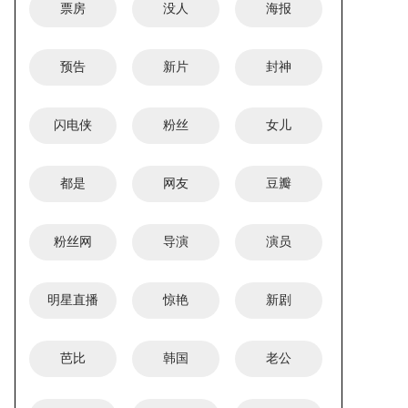
票房
没人
海报
预告
新片
封神
闪电侠
粉丝
女儿
都是
网友
豆瓣
粉丝网
导演
演员
明星直播
惊艳
新剧
芭比
韩国
老公