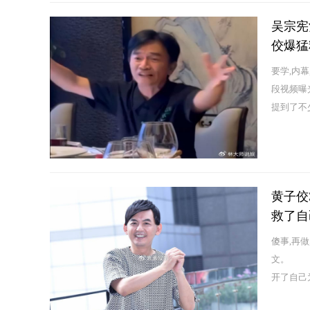
吴宗宪
佼爆猛
要学,内
段视频曝
提到了
黄子佼
救了自
傻事,再
文。 这
开了自己