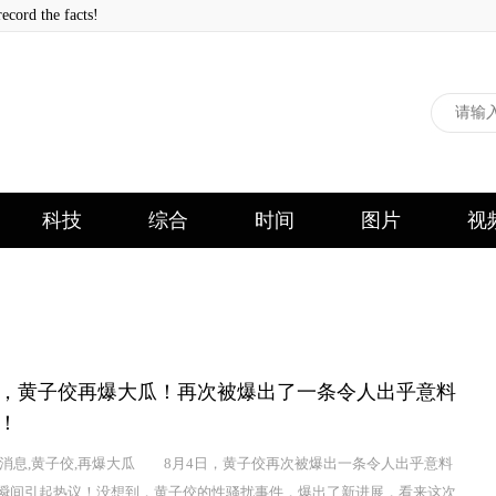
 the facts!
科技
综合
时间
图片
视
日，黄子佼再爆大瓜！再次被爆出了一条令人出乎意料
！
,消息,黄子佼,再爆大瓜 8月4日，黄子佼再次被爆出一条令人出乎意料
瞬间引起热议！没想到，黄子佼的性骚扰事件，爆出了新进展，看来这次