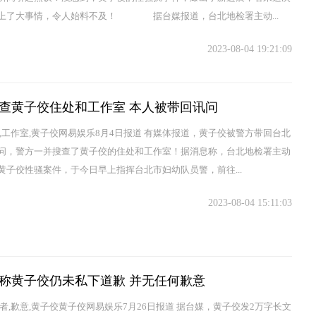
上了大事情，令人始料不及！ 据台媒报道，台北地检署主动...
2023-08-04 19:21:09
查黄子佼住处和工作室 本人被带回讯问
方,工作室,黄子佼网易娱乐8月4日报道 有媒体报道，黄子佼被警方带回台北
问，警方一并搜查了黄子佼的住处和工作室！据消息称，台北地检署主动
黄子佼性骚案件，于今日早上指挥台北市妇幼队员警，前往...
2023-08-04 15:11:03
称黄子佼仍未私下道歉 并无任何歉意
害者,歉意,黄子佼黄子佼网易娱乐7月26日报道 据台媒，黄子佼发2万字长文