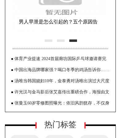
《庆余年2》首发剧照 张若昀、陈道明
等造型曝光
体育产业提速 2024首届廊坊国际乒乓球邀请赛完
美收官
中国出海品牌哪家强？喝口冬季的鸡汤告诉你……
汤唯当韩国媳妇10年，金泰勇对汤唯出演过大尺度
《色戒》一点也不介意
许光汉与金马影后张艾嘉传出重磅合作，海报由文
念中亲自操刀，呈现奇幻世界观
张曼玉60岁零修图照曝光：依旧风韵犹存，不仅身
材纤细，肌肤还是很白嫩
热门标签