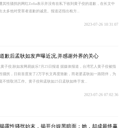
遭其性骚扰的网红Zofia表示并没有在私下收到黄子佼的道歉，在长文中
出太多他对受害者道歉的诚意。报道还指出检方...
2023-07-26 10:31:07
道歉后孟耿如发声曝近况,并感谢外界的关心
界,黄子佼,耿如发网易娱乐7月25日报道 据媒体报道，台湾艺人黄子佼被指
性骚扰，日前首度发了2万字长文再度致歉，而老婆孟耿如一路陪伴，为
庭不惜取消工作。黄子佼和孟耿如25日孟耿如终于发...
2023-07-26 07:02:36
揭露性骚扰始末，揭开台娱黑暗面：她，却成最终赢