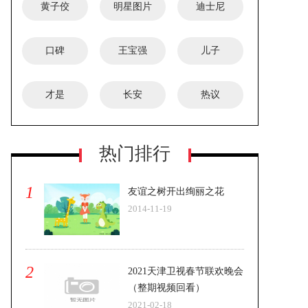
黄子佼
明星图片
迪士尼
口碑
王宝强
儿子
才是
长安
热议
热门排行
1
友谊之树开出绚丽之花
2014-11-19
2
2021天津卫视春节联欢晚会
（整期视频回看）
2021-02-18